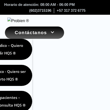
Horario de atención: 08:00 AM - 06:00 PM
(602)3715196
+57 317 372 6775
Contáctanos
dico – Quiero
ir HQS ®
co - Quiero ser
rto HQS ®
pacientes –
consulta HQS ®