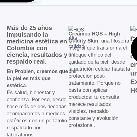
Más de 25 años
Creamos HQS – High
impulsando la
D
medicina estética en
Quality Skin
, una filosofía
c
Colombia con
integral que transforma el
ciencia, resultados y
enfoque clínico del
co
respaldo real.
cuidado de la piel: desde
e
la nutrición celular hasta la
En Probien, creemos que
u
protección post-
la piel es más que
E
tratamiento. Porque no
estética.
H
basta con aplicar
Es salud, bienestar y
productos: tu consulta
confianza. Por eso, desde
merece resultados
hace más de dos décadas
visibles, respaldo
acompañamos a médicos
constante y evolución
estéticos con un portafolio
profesional.
respaldado por
laboratorios