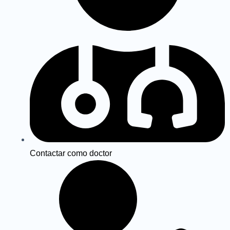
o
r
e
k
a
m
Contactar como doctor