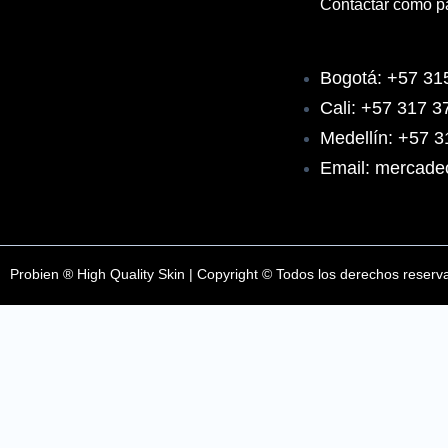
Contactar como p
b
a
u
o
g
b
Bogotá: +57 31
Cali: +57 317 
o
r
e
Medellín: +57 
k
a
Email: mercade
m
Probien ® High Quality Skin | Copyright © Todos los derechos reserv