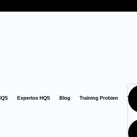
HQS
Expertos HQS
Blog
Training Probien
Tie