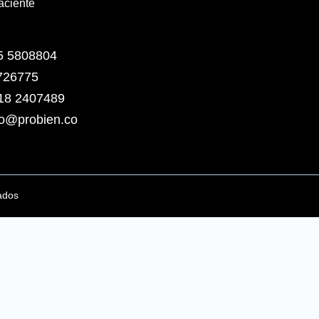
aciente
5 5808804
3726775
318 2407489
o@probien.co
ados