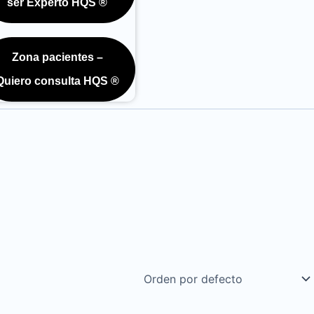
ser Experto HQS ®
Zona pacientes –
Quiero consulta HQS ®