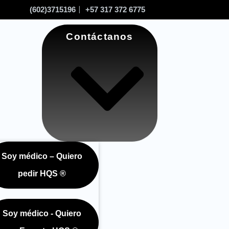
(602)3715196
+57 317 372 6775
Contáctanos
Soy médico – Quiero
nda
pedir HQS ®
Soy médico - Quiero