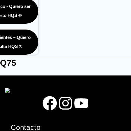
co - Quiero ser
rto HQS ®
ientes – Quiero
ulta HQS ®
Q75
F
I
Y
a
n
o
Contacto