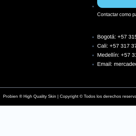
e
t
t
Contactar como p
b
a
u
o
g
b
Bogotá: +57 31
Cali: +57 317 
o
r
e
Medellín: +57 
k
a
Email: mercade
m
Probien ® High Quality Skin | Copyright © Todos los derechos reserv