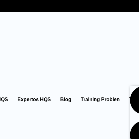
HQS
Expertos HQS
Blog
Training Probien
Tie