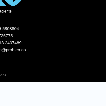
aciente
5 5808804
3726775
318 2407489
o@probien.co
ados