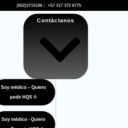
(602)3715196
+57 317 372 6775
Contáctanos
Soy médico – Quiero
nda
pedir HQS ®
Soy médico - Quiero