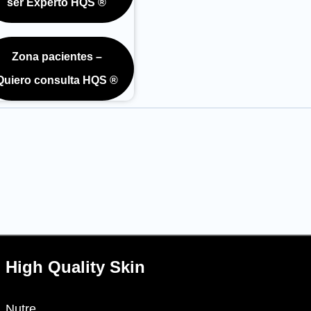
ser Experto HQS ®
Zona pacientes –
Quiero consulta HQS ®
High Quality Skin
Nutre