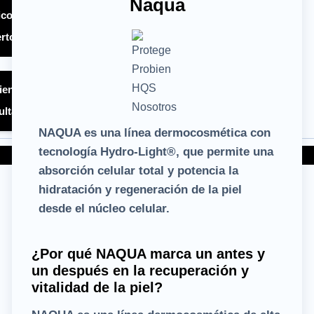
Naqua
co - Quiero ser
rto HQS ®
ientes – Quiero
ulta HQS ®
NAQUA es una línea dermocosmética con
tecnología Hydro-Light®, que permite una
absorción celular total y potencia la
hidratación y regeneración de la piel
desde el núcleo celular.
¿Por qué NAQUA marca un antes y
un después en la recuperación y
vitalidad de la piel?