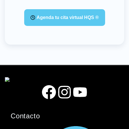
Agenda tu cita virtual HQS ®
F
I
Y
a
n
o
Contacto
c
s
u