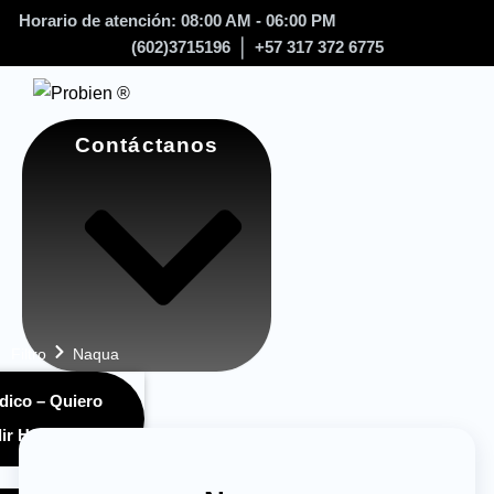
Horario de atención: 08:00 AM - 06:00 PM
(602)3715196
+57 317 372 6775
Contáctanos
Filtro
Naqua
dico – Quiero
ir HQS ®