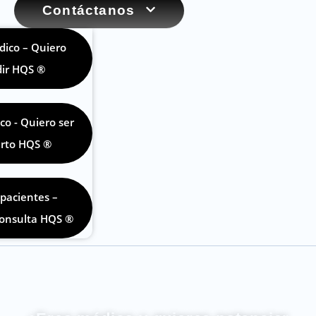
Contáctanos
dico – Quiero
ir HQS ®
co - Quiero ser
rto HQS ®
pacientes –
consulta HQS ®