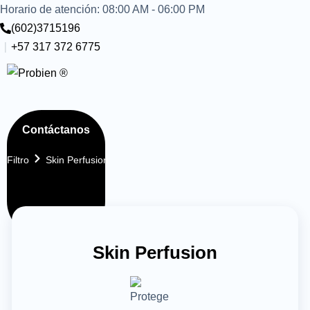
Horario de atención: 08:00 AM - 06:00 PM
(602)3715196
+57 317 372 6775
Contáctanos
Filtro
Skin Perfusion
Skin Perfusion
Soy médico – Quiero pedir HQS ®
Soy médico - Quiero ser Experto HQS ®