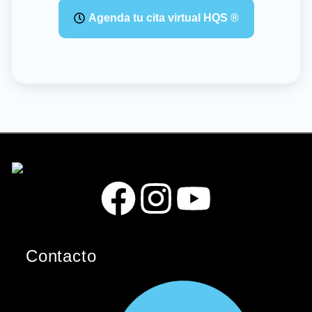
Agenda tu cita virtual HQS ®
F
I
Y
a
n
o
Contacto
c
s
u
e
t
t