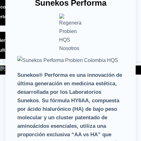
Sunekos Performa
co - Quiero ser
rto HQS ®
ientes – Quiero
ulta HQS ®
Sunekos® Performa es una innovación de
última generación en medicina estética,
desarrollada por los Laboratorios
Sunekos. Su fórmula HY6AA, compuesta
por ácido hialurónico (HA) de bajo peso
molecular y un cluster patentado de
aminoácidos esenciales, utiliza una
proporción exclusiva “AA vs HA” que