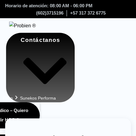
Horario de atención: 08:00 AM - 06:00 PM
(602)3715196
+57 317 372 6775
Contáctanos
Filtro
Sunekos Performa
dico – Quiero
ir HQS ®