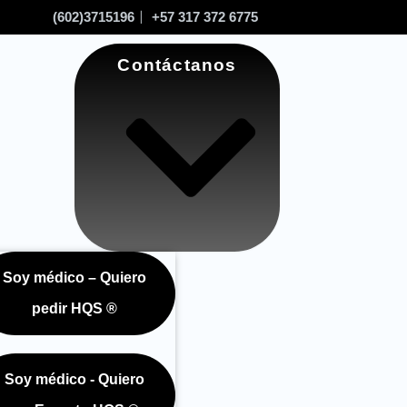
(602)3715196
+57 317 372 6775
Contáctanos
Soy médico – Quiero
nda
pedir HQS ®
Soy médico - Quiero