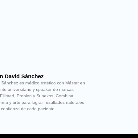
ian David Sánchez
an Sánchez es médico estético con Máster en
nte universitario y speaker de marcas
 Fillmed, Probien y Sunekos. Combina
omía y arte para lograr resultados naturales
 confianza de cada paciente.