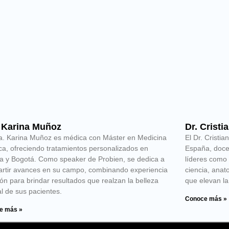
 Karina Muñoz
Dr. Crist
a. Karina Muñoz es médica con Máster en Medicina
El Dr. Cristi
ica, ofreciendo tratamientos personalizados en
España, doce
a y Bogotá. Como speaker de Probien, se dedica a
líderes como
rtir avances en su campo, combinando experiencia
ciencia, anat
ón para brindar resultados que realzan la belleza
que elevan la
al de sus pacientes.
Conoce más »
e más »