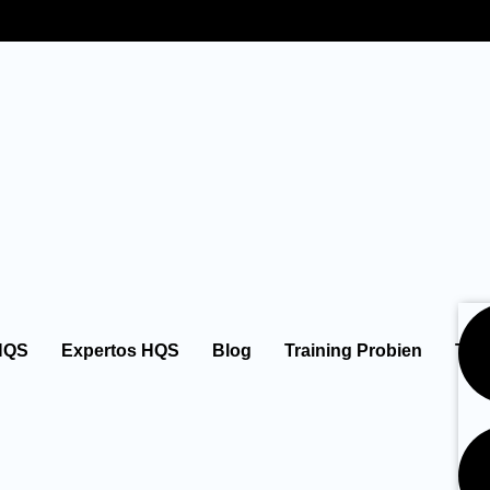
HQS
Expertos HQS
Blog
Training Probien
Tie