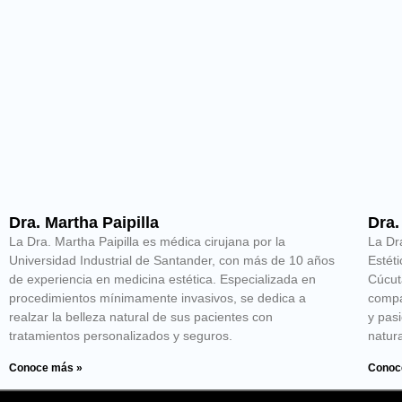
Dra. Martha Paipilla
Dra.
​La Dra. Martha Paipilla es médica cirujana por la
La Dr
Universidad Industrial de Santander, con más de 10 años
Estét
de experiencia en medicina estética. Especializada en
Cúcut
procedimientos mínimamente invasivos, se dedica a
compa
realzar la belleza natural de sus pacientes con
y pasi
tratamientos personalizados y seguros.​
natur
Conoce más »
Conoc