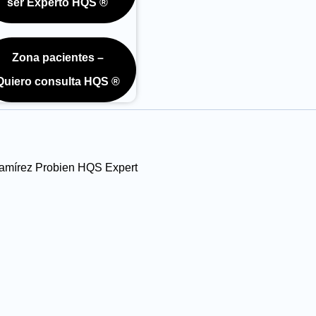
ser Experto HQS ®
Zona pacientes –
Quiero consulta HQS ®