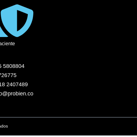
aciente
5 5808804
3726775
318 2407489
o@probien.co
ados