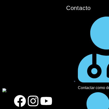
Contacto
Contactar como d
F
I
Y