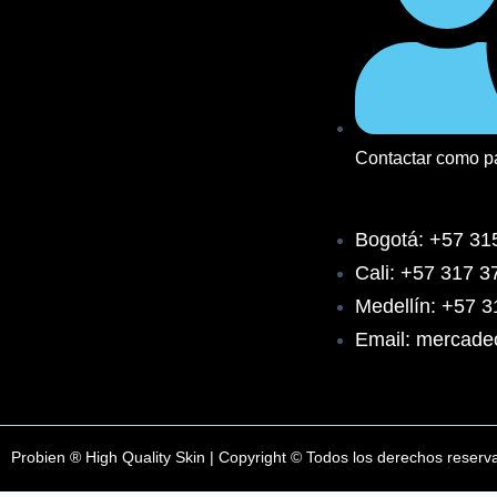
a
n
o
c
s
u
e
t
t
Contactar como p
b
a
u
o
g
b
Bogotá: +57 31
Cali: +57 317 
o
r
e
Medellín: +57 
k
a
Email: mercade
m
Probien ® High Quality Skin | Copyright © Todos los derechos reserv